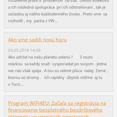
rozdelenie práce a problémov na viac členov kolektívu
a ich následná spolupráca pri ich odstraňovaní , tak je
súčasťou aj nášho každodenného života . Preto sme sa
rozhodli , my partia z VW...
Ako sme sadili novú horu
03.05.2018 14:39
Ako udržať na našu planétu zelenú ? S touto
otázkou sa každý snaží vysporiadať po svojom . Jedna
vec nás však spája . A tou sú zelené pľúca našej Zeme ,
ktorou sú stromy . Ich rapídny úbytok vidíme aj tu
v Turci...
Program WiFi4EU: Začala sa registrácia na
financovanie bezplatného bezdrôtového
internetu vo verejných priestoroch