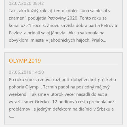
02.07.2020 08:42
Tak , ako každý rok aj tento koniec júna sa niesol v
znamení podujatia Petroviny 2020. Tohto roku sa
konal už 21 ročník. Znovu sa zišla dobrá partia Petrov a
Pavlov a pridali sa aj Jánovia . Akcia sa konala na
obvyklom mieste v Jahodníckych hájoch. Prialo...
OLYMP 2019
07.06.2019 14:50
Po roku sme sa znova rozhodli dobyť vrchol gréckeho
pohoria Olymp . Termín padol na posledný májový
weekend. Tak sme v utorok večer nasadli do áut a
vyrazili smer Grécko . 12 hodinová cesta prebehla bez
problémov , s jedným defektom na diaľnici v Srbsku a
s...