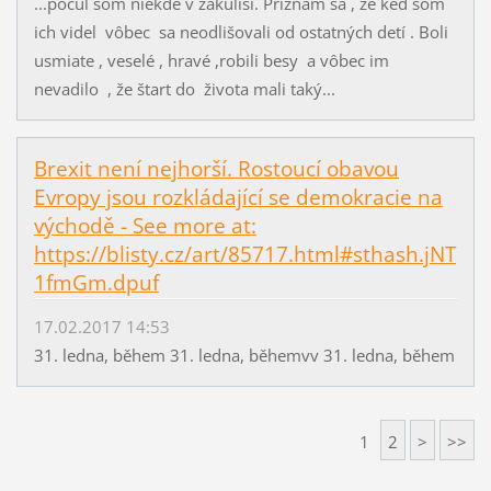
...počul som niekde v zákulisí. Priznám sa , že keď som
ich videl vôbec sa neodlišovali od ostatných detí . Boli
usmiate , veselé , hravé ,robili besy a vôbec im
nevadilo , že štart do života mali taký...
Brexit není nejhorší. Rostoucí obavou
Evropy jsou rozkládající se demokracie na
východě - See more at:
https://blisty.cz/art/85717.html#sthash.jNT
1fmGm.dpuf
17.02.2017 14:53
31. ledna, během 31. ledna, běhemvv 31. ledna, během
1
2
>
>>