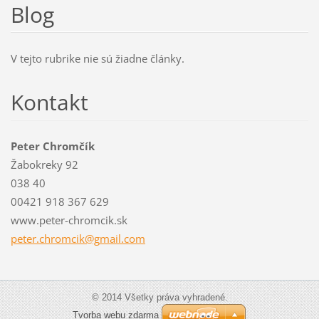
Blog
V tejto rubrike nie sú žiadne články.
Kontakt
Peter Chromčík
Žabokreky 92
038 40
00421 918 367 629
www.peter-chromcik.sk
peter.ch
romcik@g
mail.com
© 2014 Všetky práva vyhradené.
Tvorba webu zdarma