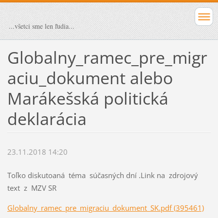
...všetci sme len ľudia...
Globalny_ramec_pre_migr
aciu_dokument alebo
Marákešská politická
deklarácia
23.11.2018 14:20
Toľko diskutoaná téma súčasných dní .Link na zdrojový
text z MZV SR
Globalny_ramec_pre_migraciu_dokument_SK.pdf (395461)